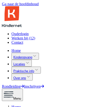
Ga naar de hoofdinhoud
Ouderlogin
Werken bij (12)
Contact
Home
Kinderopvang
Locaties
Praktische info
Over ons
Rondleiding
Inschrijven
Menu
Home