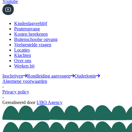
Youtube
Kinderdagverblijf
Peuteropvang
Kosten berekenen
Buitenschoolse opvang
Veelgestelde vragen
Locaties
Klachten
Over ons
Werken bij
Inschrijven
Rondleiding aanvragen
Ouderlogin
Algemene voorwaarden
-
Privacy policy
-
Gerealiseerd door
UBO Agency